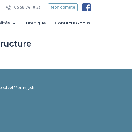
05 58 74 10 53
Mon compte
lités
Boutique
Contactez-nous
tructure
toutvet@orange.fr