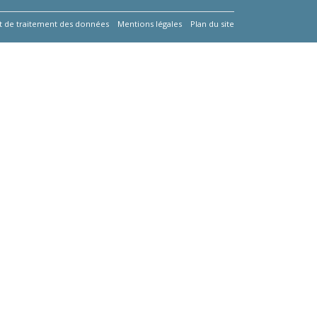
 et de traitement des données
Mentions légales
Plan du site